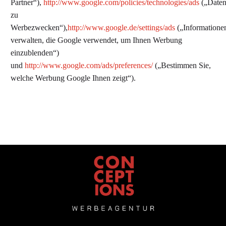
Partner“),
http://www.google.com/policies/technologies/ads
(„Daten
zu
Werbezwecken“),
http://www.google.de/settings/ads
(„Informatione
verwalten, die Google verwendet, um Ihnen Werbung
einzublenden“)
und
http://www.google.com/ads/preferences/
(„Bestimmen Sie,
welche Werbung Google Ihnen zeigt“).